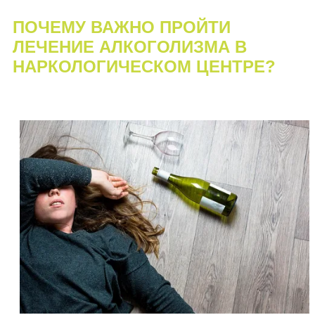
Пищевое расстройство
ПОЧЕМУ ВАЖНО ПРОЙТИ
ЛЕЧЕНИЕ АЛКОГОЛИЗМА В
О нас
НАРКОЛОГИЧЕСКОМ ЦЕНТРЕ?
Расписание
Отзывы
Статьи
Наркомания
Созависимость
Алкоголизм
Реабилитация
Игромания
Разное
Для родственников
Новости
Фотогалерея