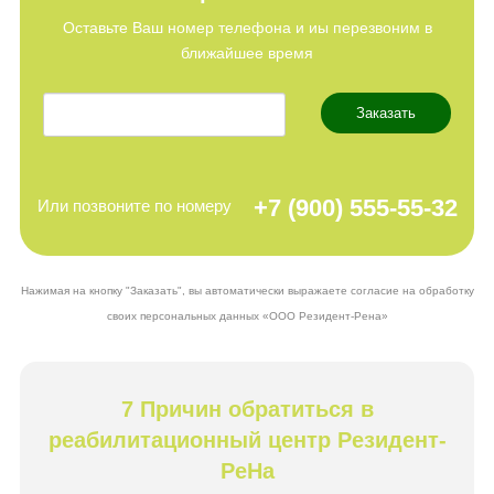
Оставьте Ваш номер телефона и иы перезвоним в
ближайшее время
Заказать
+7 (900)
555-55-32
Или позвоните по номеру
Нажимая на кнопку "Заказать", вы автоматически выражаете согласие на обработку
своих персональных данных «ООО Резидент-Рена»
7 Причин обратиться в
реабилитационный центр Резидент-
РеНа