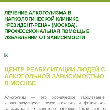
Алкоголизм
ЛЕЧЕНИЕ АЛКОГОЛИЗМА В
Вывод из запоя
НАРКОЛОГИЧЕСКОЙ КЛИНИКЕ
Детокс
«РЕЗИДЕНТ-РЕНА» (МОСКВА).
ПРОФЕССИОНАЛЬНАЯ ПОМОЩЬ В
Реабилитация
ИЗБАВЛЕНИИ ОТ ЗАВИСИМОСТИ
Структура реабилитации
Кодирование от алкоголизма
Лечение женского алкоголизма
Лечение алкогольной интоксикации
ЦЕНТР РЕАБИЛИТАЦИИ ЛЮДЕЙ С
Принудительное лечение от алкоголизма
АЛКОГОЛЬНОЙ ЗАВИСИМОСТЬЮ
Лечение мужского алкоголизма
В МОСКВЕ
Анонимное лечение от алкоголизма
Наркомания
Алкоголизм — это хроническое заболевание,
характеризующееся психологической и физической
Реабилитация
зависимостью от спиртных напитков. Такой диагноз