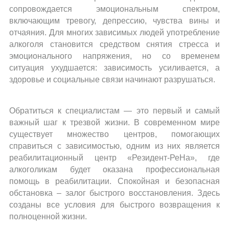
Структура реабилитации
сопровождается эмоциональным спектром,
включающим тревогу, депрессию, чувства вины и
Лечение амфетаминовой зависимости
отчаяния. Для многих зависимых людей употребление
Лечение героиновой зависимости
алкоголя становится средством снятия стресса и
Снятие героиновой ломки
эмоционального напряжения, но со временем
ситуация ухудшается: зависимость усиливается, а
Анонимное лечение наркозависимости
здоровье и социальные связи начинают разрушаться.
Лечение от спайса
УБОД
Обратиться к специалистам — это первый и самый
Лечение кокаиновой зависимости
важный шаг к трезвой жизни. В современном мире
Лечение каннабиойдной зависимости
существует множество центров, помогающих
справиться с зависимостью, одним из них является
реабилитационный центр «Резидент-РеНа», где
Игромания
алкоголикам будет оказана профессиональная
помощь в реабилитации. Спокойная и безопасная
Созависимость
обстановка – залог быстрого восстановления. Здесь
созданы все условия для быстрого возвращения к
Лечение созависимости
полноценной жизни.