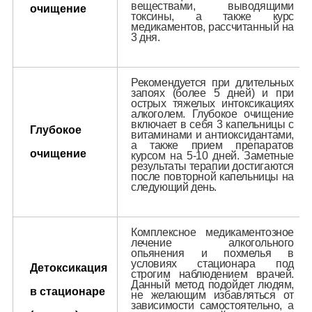
веществами, выводящими
очищение
Пищевое расстройство
токсины, а также курс
медикаментов, рассчитанный на
3 дня.
О нас
Расписание
Рекомендуется при длительных
запоях (более 5 дней) и при
Отзывы
острых тяжелых интоксикациях
алкоголем. Глубокое очищение
Статьи
включает в себя 3 капельницы с
Глубокое
витаминами и антиоксидантами,
Наркомания
а также прием препаратов
очищение
курсом на 5-10 дней. Заметные
Созависимость
результаты терапии достигаются
после повторной капельницы на
Алкоголизм
следующий день.
Реабилитация
Игромания
Комплексное медикаментозное
лечение алкогольного
Разное
опьянения и похмелья в
условиях стационара под
Детоксикация
Для родственников
строгим наблюдением врачей.
Данный метод подойдет людям,
Новости
в стационаре
не желающим избавляться от
зависимости самостоятельно, а
Фотогалерея