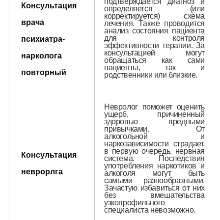
подтверждается диагноз и
Консультация
определяется (или
корректируется) схема
врача
лечения. Также проводится
анализ состояния пациента
для контроля
психиатра-
эффективности терапии. За
консультацией могут
нарколога
обращаться как сами
пациенты, так и
повторный
родственники или близкие.
Невролог поможет оценить
ущерб, причиненный
здоровью вредными
привычками. От
алкогольной и
наркозависимости страдает,
в первую очередь, нервная
Консультация
система. Последствия
употребления наркотиков и
неврорлга
алкоголя могут быть
самыми разнообразными.
Зачастую избавиться от них
без вмешательства
узкопрофильного
специалиста невозможно.