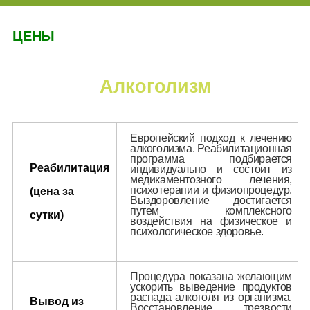
Алкоголизм
ЦЕНЫ
Вывод из запоя
Детокс
Алкоголизм
Реабилитация
Структура реабилитации
Кодирование от алкоголизма
Европейский подход к лечению
алкоголизма. Реабилитационная
Лечение женского алкоголизма
программа подбирается
Реабилитация
индивидуально и состоит из
Лечение алкогольной интоксикации
медикаментозного лечения,
психотерапии и физиопроцедур.
(цена за
Принудительное лечение от алкоголизма
Выздоровление достигается
путем комплексного
Лечение мужского алкоголизма
сутки)
воздействия на физическое и
психологическое здоровье.
Анонимное лечение от алкоголизма
Наркомания
Процедура показана желающим
ускорить выведение продуктов
распада алкоголя из организма.
Реабилитация
Вывод из
Восстановление трезвости