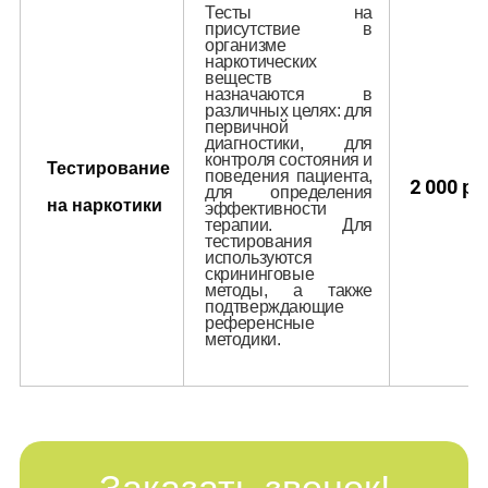
Тесты на
присутствие в
организме
наркотических
веществ
назначаются в
различных целях: для
первичной
диагностики, для
контроля состояния и
Тестирование
поведения пациента,
2 000
р.
для определения
на наркотики
эффективности
терапии. Для
тестирования
используются
скрининговые
методы, а также
подтверждающие
референсные
методики.