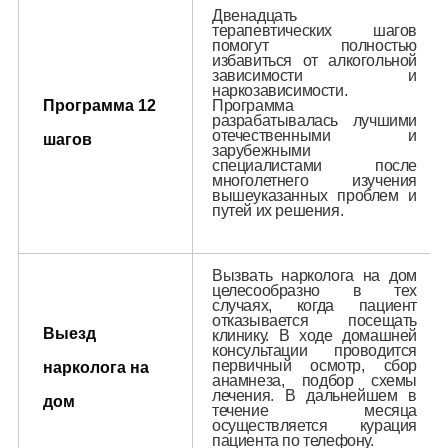
Двенадцать
терапевтических шагов
помогут полностью
избавиться от алкогольной
зависимости и
наркозависимости.
Программа 12
Программа
разрабатывалась лучшими
отечественными и
шагов
зарубежными
специалистами после
многолетнего изучения
вышеуказанных проблем и
путей их решения.
Вызвать нарколога на дом
целесообразно в тех
случаях, когда пациент
отказывается посещать
Выезд
клинику. В ходе домашней
консультации проводится
первичный осмотр, сбор
нарколога на
анамнеза, подбор схемы
лечения. В дальнейшем в
дом
течение месяца
осуществляется курация
пациента по телефону.