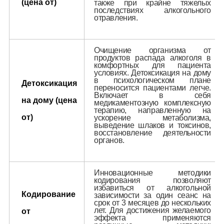
(цена от)
также при крайне тяжелых
последствиях алкогольного
Программа 12 шагов
отравления.
Документы
Наши специалисты
Очищение организма от
продуктов распада алкоголя в
комфортных для пациента
условиях. Детоксикация на дому
Цены
в психологическом плане
Детоксикация
переносится пациентами легче.
Включает в себя
на дому (цена
медикаментозную комплексную
Контакты
терапию, направленную на
от)
ускорение метаболизма,
выведение шлаков и токсинов,
восстановление деятельности
органов.
Инновационные методики
кодирования позволяют
избавиться от алкогольной
Кодирование
зависимости за один сеанс на
срок от 3 месяцев до нескольких
лет. Для достижения желаемого
от
эффекта применяются