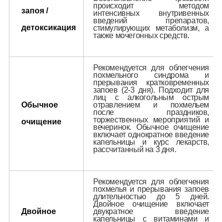
происходит методом
Структура реабилитации
запоя /
интенсивных внутривенных
введений препаратов,
Лечение амфетаминовой зависимости
детоксикация
стимулирующих метаболизм, а
также мочегонных средств.
Лечение героиновой зависимости
Снятие героиновой ломки
Анонимное лечение наркозависимости
Рекомендуется для облегчения
похмельного синдрома и
Лечение от спайса
прерывания кратковременных
запоев (2-3 дня). Подходит для
УБОД
лиц с алкогольным острым
Обычное
отравлением и похмельем
Лечение кокаиновой зависимости
после праздников,
торжественных мероприятий и
очищение
Лечение каннабиойдной зависимости
вечеринок. Обычное очищение
включает однократное введение
капельницы и курс лекарств,
рассчитанный на 3 дня.
Игромания
Рекомендуется для облегчения
Созависимость
похмелья и прерывания запоев
длительностью до 5 дней.
Лечение созависимости
Двойное очищение включает
Двойное
двукратное введение
капельницы с витаминами и