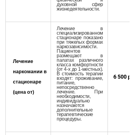
духовной сфер
жизнедеятельности.
Лечение в
специализированном
стационаре показано
при тяжелых формах
наркозависимости.
Пациентов
размещают в
палатах различного
Лечение
класса комфортности
(от 4-х до 1-местных).
наркомании в
В стоимость терапии
6 500
р.
входят: проживание,
стационаре
питание,
непосредственно
лечение. При
(цена от)
необходимости,
индивидуально
назначаются
дополнительные
терапевтические
процедуры.